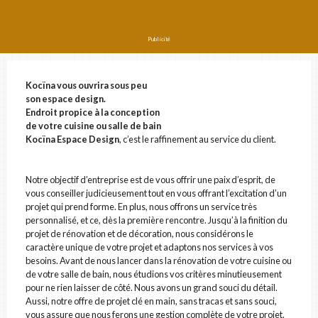
PRÉNOM ET NOM
Publicité
COURRIEL
Kocïna vous ouvrira sous peu
son espace design.
Endroit propice à la conception
de votre cuisine ou salle de bain
Kocïna Espace Design
, c’est le raffinement au service du client.
# DE TÉLÉPHONE
Notre objectif d’entreprise est de vous offrir une paix d’esprit, de
vous conseiller judicieusement tout en vous offrant l’excitation d’un
ADRESSE
projet qui prend forme. En plus, nous offrons un service très
personnalisé, et ce, dès la première rencontre. Jusqu’à la finition du
projet de rénovation et de décoration, nous considérons le
caractère unique de votre projet et adaptons nos services à vos
besoins. Avant de nous lancer dans la rénovation de votre cuisine ou
VILLE
de votre salle de bain, nous étudions vos critères minutieusement
pour ne rien laisser de côté. Nous avons un grand souci du détail.
Aussi, notre offre de projet clé en main, sans tracas et sans souci,
vous assure que nous ferons une gestion complète de votre projet.