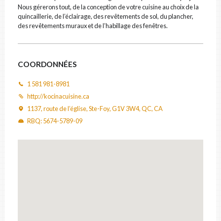
CODE POSTAL
Nous gérerons tout, de la conception de votre cuisine au choix de la
quincaillerie, de l’éclairage, des revêtements de sol, du plancher,
des revêtements muraux et de l’habillage des fenêtres.
CATÉGORIE
COORDONNÉES
Comptoir et armoire
×
1 581 981-8981
DESCRIPTION
http://kocinacuisine.ca
1137, route de l’église, Ste-Foy, G1V 3W4, QC, CA
RBQ: 5674-5789-09
FICHIERS
Déposez vos photos & documents ici, ou cliquez pour les sélectionner.