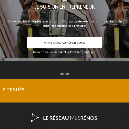
JE SUIS UN ENTREPRENEUR
Découvrez les multiples avantages de faire partie de notre répertoire en ligne. En
plus, l’inscription est gratuite!
M'INSCRIRE AU RÉPERTOIRE
Besoin d’en savoir plus? Explorez les avantages.
Publicité
SITES LIÉS :
LE RÉSEAU
MES
RÉNOS