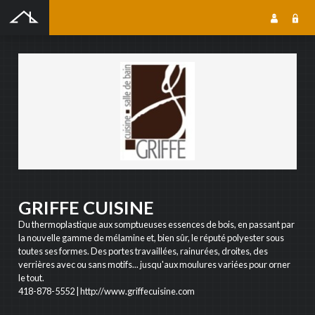
SOUMISSION GRATUITE
SOUMISSION GRATUITE
Notre outil de soumission gratuite en ligne vous permet de rejoindre une foule
dentrepreneurs qualifiés dans le domaine que vous recherchez. Les entrepreneurs
reçoivent votre soumission, puis prennent contact avec vous pour la suite du projet. Cest
simple, rapide et efficace!
GRIFFE CUISINE
Du thermoplastique aux somptueuses essences de bois, en passant par
la nouvelle gamme de mélamine et, bien sûr, le réputé polyester sous
toutes ses formes. Des portes travaillées, rainurées, droites, des
verrières avec ou sans motifs... jusqu'aux moulures variées pour orner
NOM DU PROJET
le tout.
418-878-5552
|
http://www.griffecuisine.com