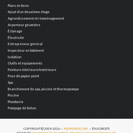
Plans et devis
Ajout d’un deuxième étage
Agrandissement et réaménagement
Arpenteur géomètre
Éclairage
Électricité
Entrepreneur général
Inspecteur en bâtiment
Isolation
Outils et équipements
Peinture intérieure/extérieure
Pose de papier peint
Spa
Branchement de spa, piscine et thermopompe
Piscine
Plomberie
Pompage de béton
COPYRIGHT © 2009-2026 —
MESRÉNOS.COM
— TOUS DROITS
RÉSERVÉS
CONDITION D'UTILISATION
POLITIQUE DE CONFIDENTIALITÉ