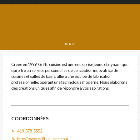
PRÉNOM ET NOM
COURRIEL
Publicité
# DE TÉLÉPHONE
Créée en 1999, Griffe cuisine est une entreprise jeune et dynamique
qui offre un service personnalisé de conception innovatrice de
cuisines et salles de bains, allié à une équipe de fabrication
professionnelle, opérant une technologie moderne. Nous élaborons
des créations uniques afin de répondre à vos aspirations.
ADRESSE
VILLE
COORDONNÉES
418-878-5552
http://www.griffecuisine.com