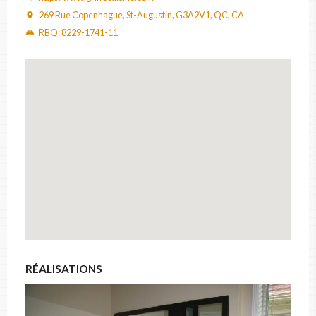
CODE POSTAL
269 Rue Copenhague, St-Augustin, G3A2V1, QC, CA
RBQ: 8229-1741-11
CATÉGORIE
Comptoir et armoire
×
DESCRIPTION
FICHIERS
RÉALISATIONS
Déposez vos photos & documents ici, ou cliquez pour les sélectionner.