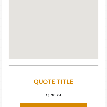
CODE POSTAL
CATÉGORIE
Comptoir et armoire
×
DESCRIPTION
QUOTE TITLE
FICHIERS
Déposez vos photos & documents ici, ou cliquez pour les sélectionner.
Quote Text