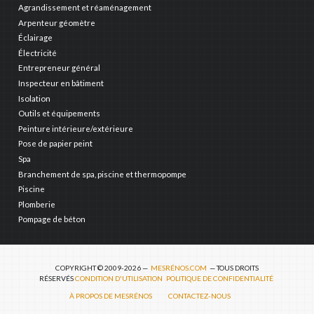
Agrandissement et réaménagement
Arpenteur géomètre
Éclairage
Électricité
Entrepreneur général
Inspecteur en bâtiment
Isolation
Outils et équipements
Peinture intérieure/extérieure
Pose de papier peint
Spa
Branchement de spa, piscine et thermopompe
Piscine
Plomberie
Pompage de béton
COPYRIGHT © 2009-2026 —
MESRÉNOS.COM
— TOUS DROITS
RÉSERVÉS
CONDITION D'UTILISATION
POLITIQUE DE CONFIDENTIALITÉ
À PROPOS DE MESRÉNOS
CONTACTEZ-NOUS