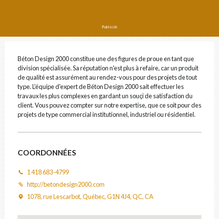
PRÉNOM ET NOM
Publicité
COURRIEL
Béton Design 2000 constitue une des figures de proue en tant que
division spécialisée. Sa réputation n'est plus à refaire, car un produit
de qualité est assurément au rendez-vous pour des projets de tout
type. L'équipe d'expert de Béton Design 2000 sait effectuer les
travaux les plus complexes en gardant un souçi de satisfaction du
# DE TÉLÉPHONE
client. Vous pouvez compter sur notre expertise, que ce soit pour des
projets de type commercial institutionnel, industriel ou résidentiel.
ADRESSE
COORDONNÉES
1 418 683-4799
VILLE
http://betondesign2000.com
1078, rue Lescarbot, Québec, G1N 4J4, QC, CA